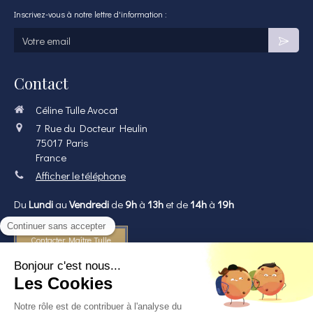
Inscrivez-vous à notre lettre d'information :
Votre email
Contact
Céline Tulle Avocat
7 Rue du Docteur Heulin
75017
Paris
France
Afficher le téléphone
Du
Lundi
au
Vendredi
de
9h
à
13h
et de
14h
à
19h
Contacter Maître Tulle
©2018-2020 Céline Tulle - Avocat à Paris 17