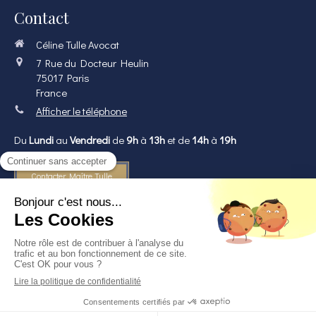
Contact
Céline Tulle Avocat
7 Rue du Docteur Heulin
75017
Paris
France
Afficher le téléphone
Du
Lundi
au
Vendredi
de
9h
à
13h
et de
14h
à
19h
Contacter Maître Tulle
©2018-2020 Céline Tulle - Avocat à Paris 17
Plan du site
Mentions légales
Création et référencement du site par Simplébo